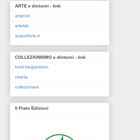
ARTE e dintorni - link
artprice
artelab
acquaforte.it
COLLEZIONISMO e dintorni - link
horti hesperidum
charta
collezionare
Il Prato Edizioni