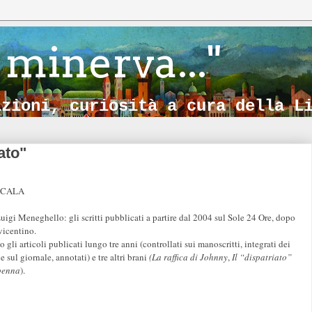
 minerva..."
azioni, curiosità a cura della L
ato"
A SCALA
Luigi Meneghello: gli scritti pubblicati a partire dal 2004 sul Sole 24 Ore, dopo
 vicentino.
o gli articoli publicati lungo tre anni (controllati sui manoscritti, integrati dei
e sul giornale, annotati) e tre altri brani
(La raffica di Johnny
,
Il “dispatriato”
 penna
).