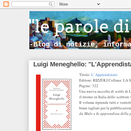
"le parole di
-Blog di notizie, inform
Luigi Meneghello: "L'Apprendist
Titolo:
L' Apprendistato
Editore: RIZZOLI Collana: L
Pagine: 322
Una nuova raccolta di scritti di 
il ritorno in Italia dello scrittore
Il volume riprende tutti e ventott
brani tagliati per la pubblicazion
da Malo
e
Io apprendista della