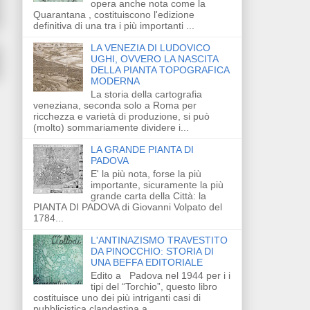
opera anche nota come la
Quarantana , costituiscono l'edizione
definitiva di una tra i più importanti ...
LA VENEZIA DI LUDOVICO
UGHI, OVVERO LA NASCITA
DELLA PIANTA TOPOGRAFICA
MODERNA
La storia della cartografia
veneziana, seconda solo a Roma per
ricchezza e varietà di produzione, si può
(molto) sommariamente dividere i...
LA GRANDE PIANTA DI
PADOVA
E' la più nota, forse la più
importante, sicuramente la più
grande carta della Città: la
PIANTA DI PADOVA di Giovanni Volpato del
1784...
L'ANTINAZISMO TRAVESTITO
DA PINOCCHIO: STORIA DI
UNA BEFFA EDITORIALE
Edito a Padova nel 1944 per i i
tipi del “Torchio”, questo libro
costituisce uno dei più intriganti casi di
pubblicistica clandestina a...