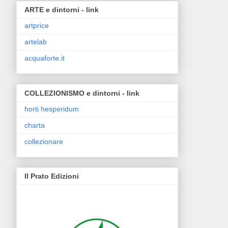
ARTE e dintorni - link
artprice
artelab
acquaforte.it
COLLEZIONISMO e dintorni - link
horti hesperidum
charta
collezionare
Il Prato Edizioni