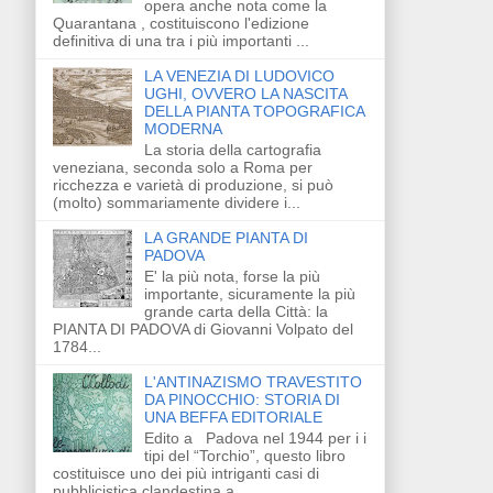
opera anche nota come la
Quarantana , costituiscono l'edizione
definitiva di una tra i più importanti ...
LA VENEZIA DI LUDOVICO
UGHI, OVVERO LA NASCITA
DELLA PIANTA TOPOGRAFICA
MODERNA
La storia della cartografia
veneziana, seconda solo a Roma per
ricchezza e varietà di produzione, si può
(molto) sommariamente dividere i...
LA GRANDE PIANTA DI
PADOVA
E' la più nota, forse la più
importante, sicuramente la più
grande carta della Città: la
PIANTA DI PADOVA di Giovanni Volpato del
1784...
L'ANTINAZISMO TRAVESTITO
DA PINOCCHIO: STORIA DI
UNA BEFFA EDITORIALE
Edito a Padova nel 1944 per i i
tipi del “Torchio”, questo libro
costituisce uno dei più intriganti casi di
pubblicistica clandestina a...