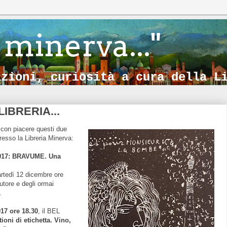
 minerva..."
azioni, curiosità a cura della L
LIBRERIA...
 con piacere questi due
esso la Libreria Minerva:
 2017: BRAVUME. Una
artedì 12 dicembre ore
utore e degli ormai
.
17 ore 18.30
, il BEL
oni di etichetta. Vino,