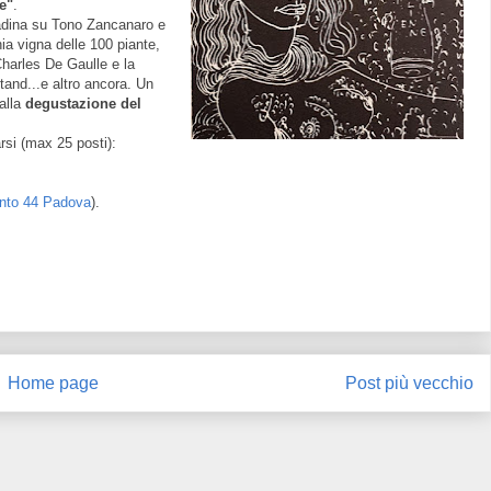
e"
.
adina su Tono Zancanaro e
hia vigna delle 100 piante,
harles De Gaulle e la
and...e altro ancora. Un
alla
degustazione del
rsi (max 25 posti):
anto 44 Padova
).
Home page
Post più vecchio