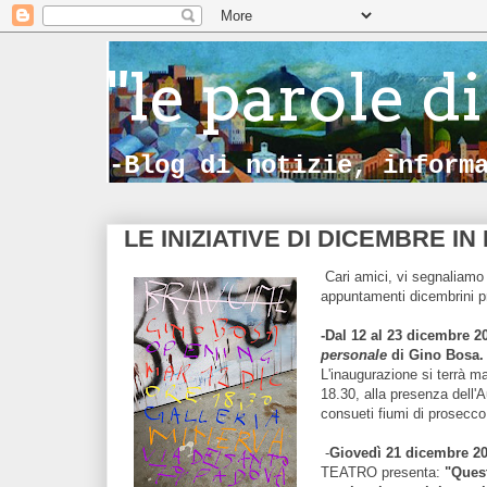
"le parole di
-Blog di notizie, inform
LE INIZIATIVE DI DICEMBRE IN 
Cari amici, vi segnaliamo
appuntamenti dicembrini pr
-Dal 12 al 23 dicembre
personale
di Gino Bosa.
L'inaugurazione si terrà m
18.30, alla presenza dell'A
consueti fiumi di prosecco
-
Giovedì 21 dicembre 20
TEATRO presenta:
"Questi