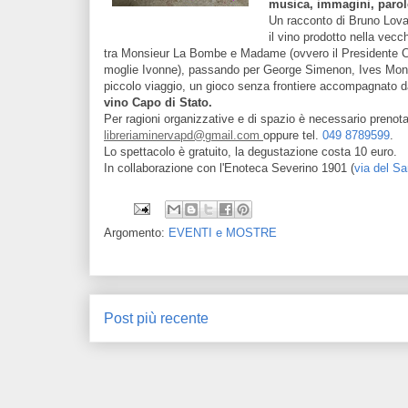
musica, immagini, parol
Un racconto di Bruno Lov
il vino prodotto nella vecc
tra Monsieur La Bombe e Madame (ovvero il Presidente C
moglie Ivonne), passando per George Simenon, Ives Mont
piccolo viaggio, un gioco senza frontiere accom
pagnato d
vino Capo di Stato.
Per ragioni organizzative e di spazio è necessario prenota
libreriaminervapd@gmail.com
oppure tel.
049 8789599
.
Lo spettacolo è gratuito, la degustazione costa 10 euro.
In collaborazione con l'Enoteca Severino 1901 (
via del S
Argomento:
EVENTI e MOSTRE
Post più recente