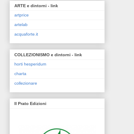
ARTE e dintorni - link
artprice
artelab
acquaforte.it
COLLEZIONISMO e dintorni - link
horti hesperidum
charta
collezionare
Il Prato Edizioni