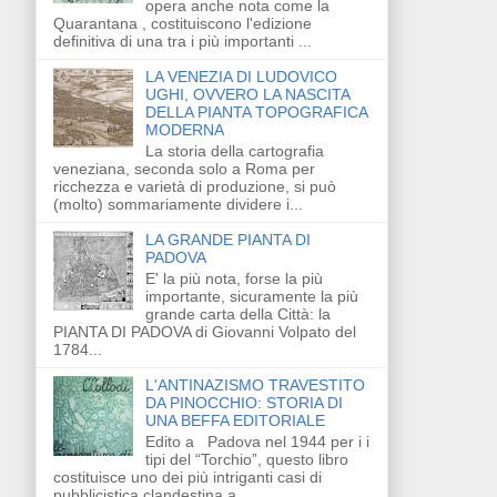
opera anche nota come la
Quarantana , costituiscono l'edizione
definitiva di una tra i più importanti ...
LA VENEZIA DI LUDOVICO
UGHI, OVVERO LA NASCITA
DELLA PIANTA TOPOGRAFICA
MODERNA
La storia della cartografia
veneziana, seconda solo a Roma per
ricchezza e varietà di produzione, si può
(molto) sommariamente dividere i...
LA GRANDE PIANTA DI
PADOVA
E' la più nota, forse la più
importante, sicuramente la più
grande carta della Città: la
PIANTA DI PADOVA di Giovanni Volpato del
1784...
L'ANTINAZISMO TRAVESTITO
DA PINOCCHIO: STORIA DI
UNA BEFFA EDITORIALE
Edito a Padova nel 1944 per i i
tipi del “Torchio”, questo libro
costituisce uno dei più intriganti casi di
pubblicistica clandestina a...