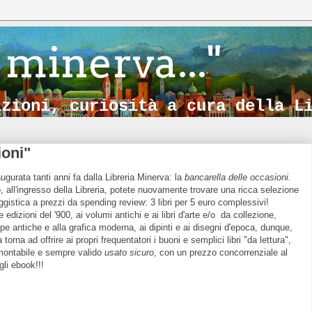
 minerva..."
azioni, curiosità a cura della L
ioni"
ugurata tanti anni fa dalla Libreria Minerva: la
bancarella delle occasioni.
 all'ingresso della Libreria, potete nuovamente trovare una ricca selezione
aggistica a prezzi da spending review: 3 libri per 5 euro complessivi!
 edizioni del '900, ai volumi antichi e ai libri d'arte e/o da collezione,
e antiche e alla grafica moderna, ai dipinti e ai disegni d'epoca, dunque,
 torna ad offrire ai propri frequentatori i buoni e semplici libri "da lettura",
amontabile e sempre valido
usato sicuro
, con un prezzo concorrenziale al
li ebook!!!