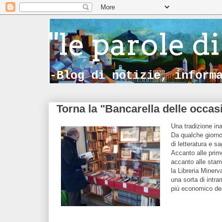
"le parole di
-Blog di notizie, inform
Torna la "Bancarella delle occas
Una tradizione ina
Da qualche giorno,
di letteratura e s
Accanto alle prime
accanto alle stamp
la Libreria Minerva
una sorta di intr
più economico deg